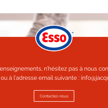
enseignements, n’hésitez pas à nous con
ou à l’adresse email suivante :
info@jacq
Contactez-nous