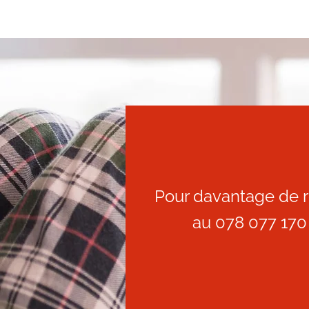
Pour davantage de r
au
078 077 170