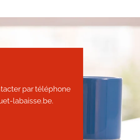
tacter par téléphone
uet-labaisse.be
.